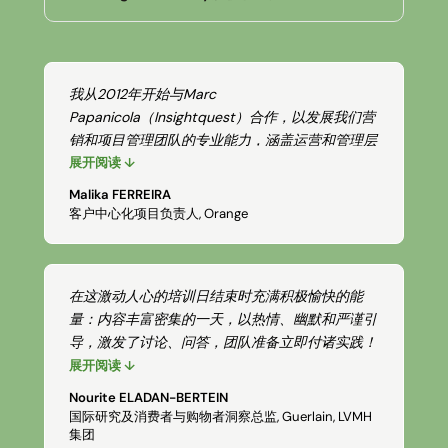
我从2012年开始与Marc
Papanicola（Insightquest）合作，以发展我们营
销和项目管理团队的专业能力，涵盖运营和管理层
面。现已培训了近2,800人。
展开阅读 ↓
每次新培训都以非常协作的方式设计，Marc专注
Malika FERREIRA
于了解团队的组织和文化背景。
客户中心化项目负责人, Orange
这种方法赢得了学员的赞誉，他们强调他的活力、
卓越的专业知识，并感受到对工作的具体影响。
在这激动人心的培训日结束时充满积极愉快的能
量：内容丰富密集的一天，以热情、幽默和严谨引
导，激发了讨论、问答，团队准备立即付诸实践！
展开阅读 ↓
Nourite ELADAN-BERTEIN
国际研究及消费者与购物者洞察总监, Guerlain, LVMH
集团