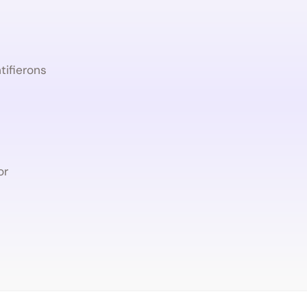
ifierons
or