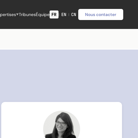
pertises
Tribunes
Équipe
FR
EN
CN
Nous contacter
|
|
▼