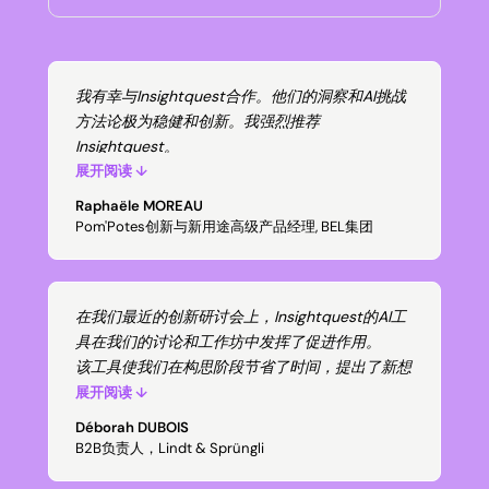
我有幸与Insightquest合作。他们的洞察和AI挑战
方法论极为稳健和创新。我强烈推荐
Insightquest。
展开阅读 ↓
Raphaële MOREAU
Pom'Potes创新与新用途高级产品经理, BEL集团
在我们最近的创新研讨会上，Insightquest的AI工
具在我们的讨论和工作坊中发挥了促进作用。
该工具使我们在构思阶段节省了时间，提出了新想
法，并丰富了价值主张（利益点、产品特性、
展开阅读 ↓
RTB...）。
Déborah DUBOIS
该工具还帮助我们将概念可视化。所有这些都基于
B2B负责人，Lindt & Sprüngli
角色画像和洞察等简单数据。