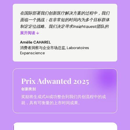
这是一个直观的工具，节省时间，并为启动团队讨
论提供了良好的起点。
在国际部署我们创新医疗解决方案的过程中，我们
面临一个挑战：在非常短的时间内为多个目标群体
制定定位战略。我们决定寻求Insightquest团队的
帮助，他们提出了一个将其专业知识与AI能力相结
展开阅读 ↓
合的增强工作坊。
Amélie CAHAREL
通过这种合作，我们能够安全地分享内部数据，AI
消费者洞察与企业市场总监, Laboratoires
分析了我们的洞察以及在线可用的竞争信息。瞬间
Expanscience
生成了多个概念版本，使我们能够直接与AI互动，
实时优化和调整。
我发现特别强大的是该工具将概念适配到不同目标
Prix Adwanted 2025
群体的能力，不仅是消费者，还有各类医疗专业人
士。只需几次点击，我们就获得了针对每个目标的
创新类别
相关适配。此外，Insightquest提供了详细的AI驱
奖励将生成式AI成功整合到我们共创流程中的成
动分析，评估每个概念的优势、劣势和差异化潜
就，具有可衡量的上市时间成果。
力，同时提供了宝贵的优化建议。
结果：一个坚实、适配良好的基础，可以在非常紧
迫的期限内在多个目标群体中进行测试！