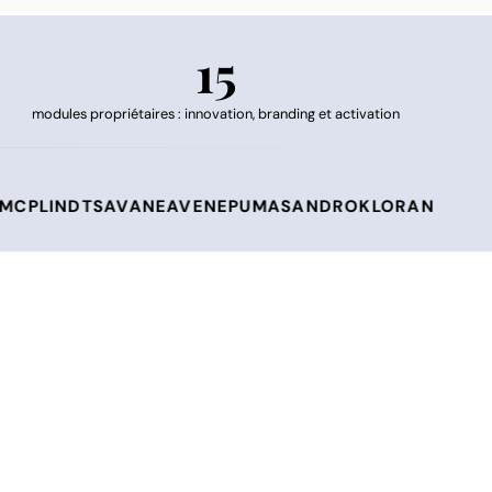
15
modules propriétaires : innovation, branding et activation
T
SAVANE
AVENE
PUMA
SANDRO
KLORANE
DUCRAY
CLAUD