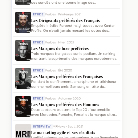
des sondés ont une bonne image des
entrepreneurs.
ÉTUDE
Forbes · Printemps 2021
Les Dirigeants préférés des Français
Enquête inédite Forbes/Insightquest avec Kantar
Profile. On n'avait jamais mesuré les cotes des
patrons.
ÉTUDE
Forbes · Hiver 2021
Les Marques de luxe préférées
Trois marques françaises sur le podium. Un ranking
montrant la suprématie des marques européennes.
ÉTUDE
Forbes · Été 2020
Les Marques préférées des Françaises
Pendant le confinement, smartphone et téléviseur
comme meilleurs amis. Samsung en tête du
classement.
ÉTUDE
Forbes · Automne 2020
Les Marques préférées des Hommes
Deux secteurs trustent le Top 20 : l'automobile
avec Mercedes, Porsche, Ferrari et la marque ultra
premium.
INTERVIEW
MRNews · Sept. 2021
Le marketing agile et ses résultats
L'agilité préoccupe les entreprises. Marc Papanicola