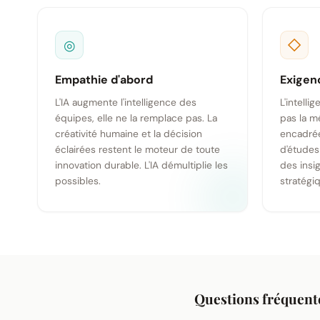
◎
◇
Empathie d'abord
Exigen
L'IA augmente l'intelligence des
L'intelli
équipes, elle ne la remplace pas. La
pas la m
créativité humaine et la décision
encadrée
éclairées restent le moteur de toute
d'études
innovation durable. L'IA démultiplie les
des insi
possibles.
stratégi
Questions fréquent