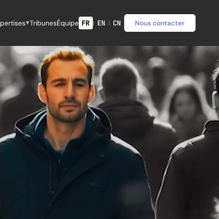
pertises
Tribunes
Équipe
FR
EN
CN
Nous contacter
|
|
▼