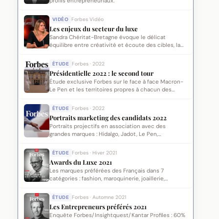
profils entrepreneuriaux.
VIDÉO
Forbes Vidéo
Les enjeux du secteur du luxe
Sandra Chéritat-Bretagne évoque le délicat
équilibre entre créativité et écoute des cibles, la
gouvernance des marques de luxe et la seconde
main.
ÉTUDE
Forbes · 2022
Présidentielle 2022 : le second tour
Étude exclusive Forbes sur le face à face Macron-
Le Pen et les territoires propres à chacun des
candidats.
ÉTUDE
Forbes · 2022
Portraits marketing des candidats 2022
Portraits projectifs en association avec des
grandes marques : Hidalgo, Jadot, Le Pen,
Mélenchon, Macron, Pécresse.
ÉTUDE
Forbes · Hiver 2021
Awards du Luxe 2021
Les marques préférées des Français dans 7
catégories : fashion, maroquinerie, joaillerie,
cosmétique, gastronomie, horlogerie, hôtellerie.
ÉTUDE
Forbes · Automne 2021
Les Entrepreneurs préférés 2021
Enquête Forbes/Insightquest/Kantar Profiles : 60%