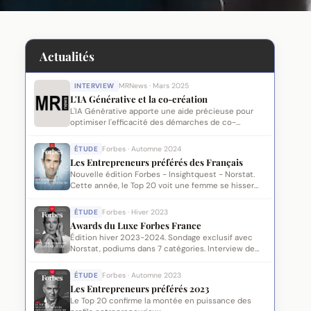
Actualités
INTERVIEW
MRNews · Mars 2025
L'IA Générative et la co-création
L'IA Générative apporte une aide précieuse pour
optimiser l'efficacité des démarches de co-
création. Marc Papanicola et Sandra Chéritat-
Bretagne partagent leurs travaux de R&D ayant
ÉTUDE
Forbes · Automne 2024
abouti à des modules propriétaires.
Les Entrepreneurs préférés des Français
Nouvelle édition Forbes - Insightquest - Norstat.
Cette année, le Top 20 voit une femme se hisser
sur le podium.
ÉTUDE
Forbes · Hiver 2023
Awards du Luxe Forbes France
Édition hiver 2023-2024. Sondage exclusif avec
Norstat, podiums dans 7 catégories. Interview de
Sandra Bretagne-Cheritat.
ÉTUDE
Forbes · Automne 2023
Les Entrepreneurs préférés 2023
Le Top 20 confirme la montée en puissance des