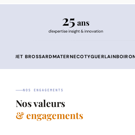
25
ans
d'expertise insight & innovation
 BROSSARD
MATERNE
COTY
GUERLAIN
BOIRON
LABEYRI
NOS ENGAGEMENTS
Nos valeurs
& engagements