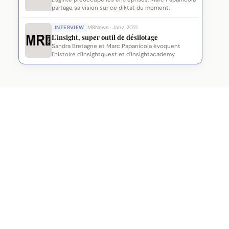
partage sa vision sur ce diktat du moment.
INTERVIEW
MRNews · Janv. 2021
L'insight, super outil de désilotage
Sandra Bretagne et Marc Papanicola évoquent
l'histoire d'Insightquest et d'Insightacademy.