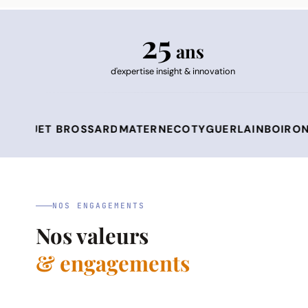
25
ans
d'expertise insight & innovation
 BROSSARD
MATERNE
COTY
GUERLAIN
BOIRON
LABEYRI
NOS ENGAGEMENTS
Nos valeurs
& engagements