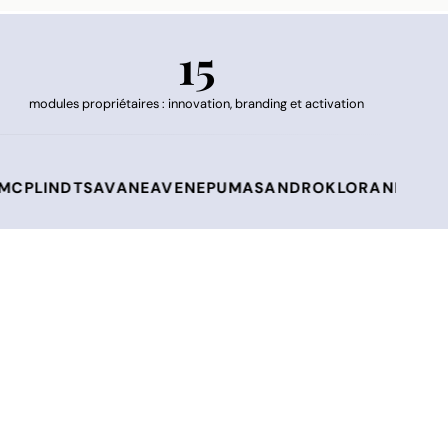
15
modules propriétaires : innovation, branding et activation
T
SAVANE
AVENE
PUMA
SANDRO
KLORANE
DUCRAY
CLAUD