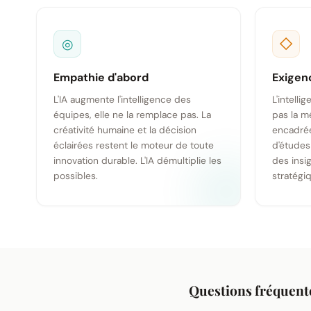
◎
◇
Empathie d'abord
Exigen
L'IA augmente l'intelligence des
L'intelli
équipes, elle ne la remplace pas. La
pas la m
créativité humaine et la décision
encadrée
éclairées restent le moteur de toute
d'études
innovation durable. L'IA démultiplie les
des insi
possibles.
stratégi
Questions fréquent