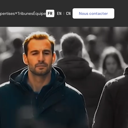
pertises
Tribunes
Équipe
FR
EN
CN
Nous contacter
|
|
▼