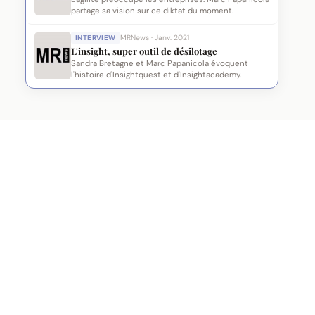
partage sa vision sur ce diktat du moment.
INTERVIEW
MRNews · Janv. 2021
L'insight, super outil de désilotage
Sandra Bretagne et Marc Papanicola évoquent
l'histoire d'Insightquest et d'Insightacademy.