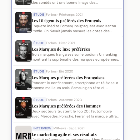
des sondés ont une bonne image des
entrepreneurs.
ÉTUDE
Forbes · Printemps 2021
Les Dirigeants préférés des Français
Enquête inédite Forbes/Insightquest avec Kantar
Profile. On n'avait jamais mesuré les cotes des
patrons.
ÉTUDE
Forbes · Hiver 2021
Les Marques de luxe préférées
Trois marques françaises sur le podium. Un ranking
montrant la suprématie des marques européennes.
ÉTUDE
Forbes · Été 2020
Les Marques préférées des Françaises
Pendant le confinement, smartphone et téléviseur
comme meilleurs amis. Samsung en tête du
classement.
ÉTUDE
Forbes · Automne 2020
Les Marques préférées des Hommes
Deux secteurs trustent le Top 20 : l'automobile
avec Mercedes, Porsche, Ferrari et la marque ultra
premium.
INTERVIEW
MRNews · Sept. 2021
Le marketing agile et ses résultats
L'agilité préoccupe les entreprises. Marc Papanicola