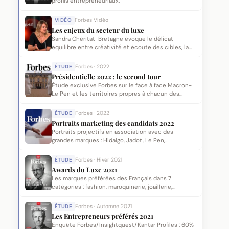
profils entrepreneuriaux.
VIDÉO
Forbes Vidéo
Les enjeux du secteur du luxe
Sandra Chéritat-Bretagne évoque le délicat
équilibre entre créativité et écoute des cibles, la
gouvernance des marques de luxe et la seconde
main.
ÉTUDE
Forbes · 2022
Présidentielle 2022 : le second tour
Étude exclusive Forbes sur le face à face Macron-
Le Pen et les territoires propres à chacun des
candidats.
ÉTUDE
Forbes · 2022
Portraits marketing des candidats 2022
Portraits projectifs en association avec des
grandes marques : Hidalgo, Jadot, Le Pen,
Mélenchon, Macron, Pécresse.
ÉTUDE
Forbes · Hiver 2021
Awards du Luxe 2021
Les marques préférées des Français dans 7
catégories : fashion, maroquinerie, joaillerie,
cosmétique, gastronomie, horlogerie, hôtellerie.
ÉTUDE
Forbes · Automne 2021
Les Entrepreneurs préférés 2021
Enquête Forbes/Insightquest/Kantar Profiles : 60%