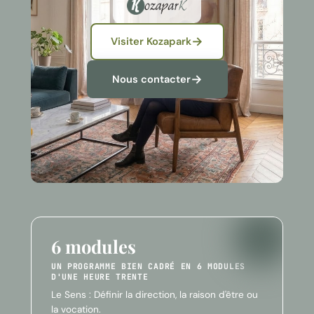
Visiter Kozapark
Nous contacter
6 modules
UN PROGRAMME BIEN CADRÉ EN 6 MODULES
D'UNE HEURE TRENTE
Le Sens : Définir la direction, la raison d'être ou
la vocation.