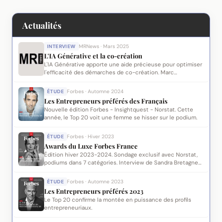
Actualités
INTERVIEW
MRNews · Mars 2025
L'IA Générative et la co-création
L'IA Générative apporte une aide précieuse pour optimiser
l'efficacité des démarches de co-création. Marc
Papanicola et Sandra Chéritat-Bretagne partagent leurs
travaux de R&D ayant abouti à des modules propriétaires.
ÉTUDE
Forbes · Automne 2024
Les Entrepreneurs préférés des Français
Nouvelle édition Forbes - Insightquest - Norstat. Cette
année, le Top 20 voit une femme se hisser sur le podium.
ÉTUDE
Forbes · Hiver 2023
Awards du Luxe Forbes France
Édition hiver 2023-2024. Sondage exclusif avec Norstat,
podiums dans 7 catégories. Interview de Sandra Bretagne-
Cheritat.
ÉTUDE
Forbes · Automne 2023
Les Entrepreneurs préférés 2023
Le Top 20 confirme la montée en puissance des profils
entrepreneuriaux.