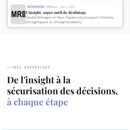
INTERVIEW
MRNews · Janv. 2021
L'insight, super outil de désilotage
Sandra Bretagne et Marc Papanicola évoquent l'histoire
d'Insightquest et d'Insightacademy.
NOS EXPERTISES
De l'insight à la
sécurisation des décisions,
à chaque étape