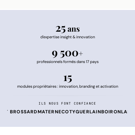
25
ans
d'expertise insight & innovation
9 500
+
professionnels formés dans 17 pays
15
modules propriétaires : innovation, branding et activation
ILS NOUS FONT CONFIANCE
BROSSARD
MATERNE
COTY
GUERLAIN
BOIRON
LABEYRIE