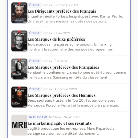
ÉTUDE
Forbes · Printemps 2021
Les Dirigeants préférés des Français
Enquête inédite Forbes/Insightquest avec Kantar Profile.
On n'avait jamais mesuré les cotes des patrons.
ÉTUDE
Forbes · Hiver 2021
Les Marques de luxe préférées
Trois marques françaises sur le podium. Un ranking
montrant la suprématie des marques européennes.
ÉTUDE
Forbes · Été 2020
Les Marques préférées des Françaises
Pendant le confinement, smartphone et téléviseur comme
meilleurs amis. Samsung en tête du classement.
ÉTUDE
Forbes · Automne 2020
Les Marques préférées des Hommes
Deux secteurs trustent le Top 20 : l'automobile avec
Mercedes, Porsche, Ferrari et la marque ultra premium.
INTERVIEW
MRNews · Sept. 2021
Le marketing agile et ses résultats
L'agilité préoccupe les entreprises. Marc Papanicola
partage sa vision sur ce diktat du moment.