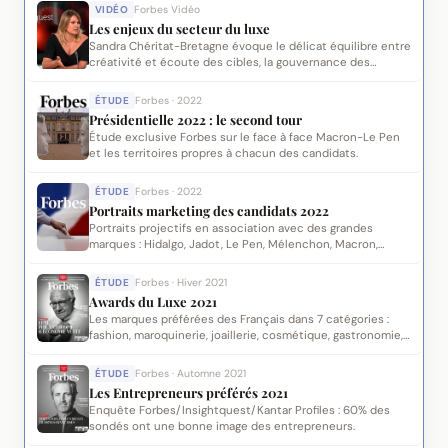
VIDÉO
Forbes Vidéo
Les enjeux du secteur du luxe
Sandra Chéritat-Bretagne évoque le délicat équilibre entre
créativité et écoute des cibles, la gouvernance des
marques de luxe et la seconde main.
ÉTUDE
Forbes · 2022
Présidentielle 2022 : le second tour
Étude exclusive Forbes sur le face à face Macron-Le Pen
et les territoires propres à chacun des candidats.
ÉTUDE
Forbes · 2022
Portraits marketing des candidats 2022
Portraits projectifs en association avec des grandes
marques : Hidalgo, Jadot, Le Pen, Mélenchon, Macron,
Pécresse.
ÉTUDE
Forbes · Hiver 2021
Awards du Luxe 2021
Les marques préférées des Français dans 7 catégories :
fashion, maroquinerie, joaillerie, cosmétique, gastronomie,
horlogerie, hôtellerie.
ÉTUDE
Forbes · Automne 2021
Les Entrepreneurs préférés 2021
Enquête Forbes/Insightquest/Kantar Profiles : 60% des
sondés ont une bonne image des entrepreneurs.